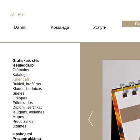
LV
EN
Da
Danini
Kоманда
Услуги
Grafiskais stils
Iespieddarbi
Grāmatas
Katalogi
Kalendāri
Bukleti, brošūras
Klades, burtnīcas
Spēles
Lidlapas
Ēdienkartes
Diplomi, sertifikāti
Ielūgumi, atklātnes
Mapes
Preču zīmes
Uzlīmes
Iepakojumi
Prezentreklāma