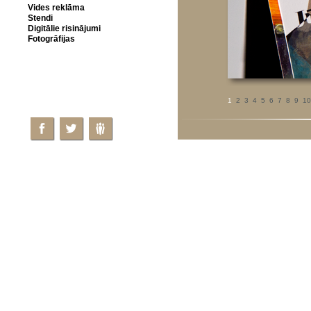
Vides reklāma
Stendi
Digitālie risinājumi
Fotogrāfijas
1
2
3
4
5
6
7
8
9
10