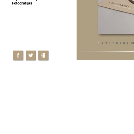
Fotogrāfijas
1
2
3
4
5
6
7
8
9
10