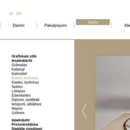
LV
EN
Darbi
Danini
Pakalpojumi
Kli
Grafiskais stils
Iespieddarbi
Grāmatas
Katalogi
Kalendāri
Bukleti, brošūras
Klades, burtnīcas
Spēles
Lidlapas
Ēdienkartes
Diplomi, sertifikāti
Ielūgumi, atklātnes
Mapes
Uzlīmes
Iepakojumi
Prezentreklāma
Digitālie risinājumi